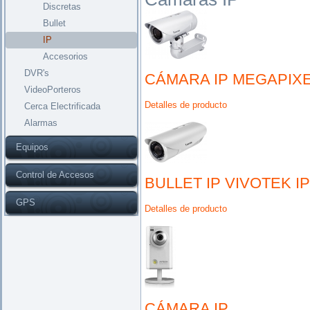
Discretas
Bullet
IP
Accesorios
DVR's
CÁMARA IP MEGAPIXE
VideoPorteros
Detalles de producto
Cerca Electrificada
Alarmas
Equipos
Control de Accesos
BULLET IP VIVOTEK I
GPS
Detalles de producto
CÁMARA IP