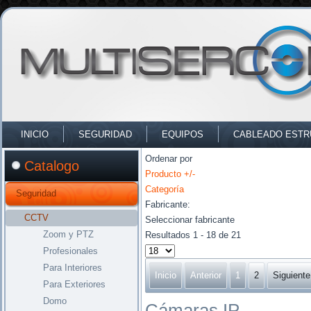
INICIO
SEGURIDAD
EQUIPOS
CABLEADO EST
Ordenar por
Catalogo
Producto +/-
Categoría
Seguridad
Fabricante:
CCTV
Seleccionar fabricante
Zoom y PTZ
Resultados 1 - 18 de 21
Profesionales
Para Interiores
Inicio
Anterior
1
2
Siguiente
Para Exteriores
Domo
Cámaras IP